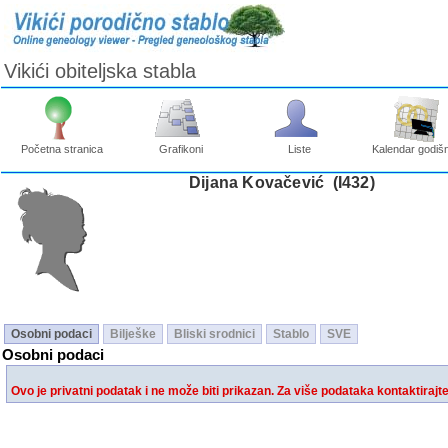
Vikići obiteljska stabla
Početna stranica
Grafikoni
Liste
Kalendar godišn
Dijana Kovačević ‎(I432)‎
Osobni podaci
Bilješke
Bliski srodnici
Stablo
SVE
Osobni podaci
Ovo je privatni podatak i ne može biti prikazan. Za više podataka kontaktirajt