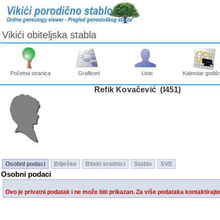
Vikići obiteljska stabla
Početna stranica
Grafikoni
Liste
Kalendar godišn
Refik Kovačević ‎(I451)‎
Osobni podaci
Bilješke
Bliski srodnici
Stablo
SVE
Osobni podaci
Ovo je privatni podatak i ne može biti prikazan. Za više podataka kontaktirajt