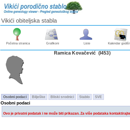
Vikići obiteljska stabla
Početna stranica
Grafikoni
Liste
Kalendar godišn
Ramica Kovačević ‎(I453)‎
Osobni podaci
Bilješke
Bliski srodnici
Stablo
SVE
Osobni podaci
Ovo je privatni podatak i ne može biti prikazan. Za više podataka kontaktirajt