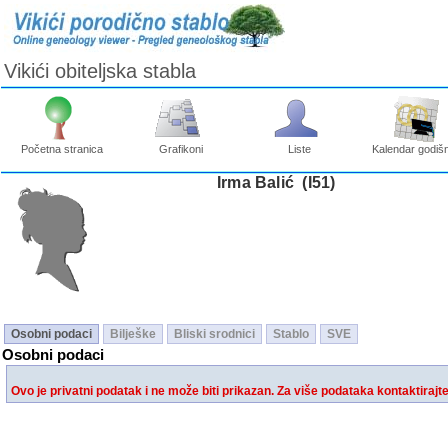
Vikići obiteljska stabla
Početna stranica
Grafikoni
Liste
Kalendar godišn
Irma Balić ‎(I51)‎
Osobni podaci
Bilješke
Bliski srodnici
Stablo
SVE
Osobni podaci
Ovo je privatni podatak i ne može biti prikazan. Za više podataka kontaktirajt