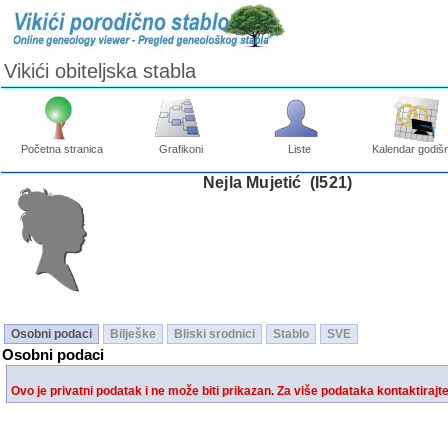
Vikići obiteljska stabla
Početna stranica
Grafikoni
Liste
Kalendar godišn
Nejla Mujetić ‎(I521)‎
Osobni podaci
Bilješke
Bliski srodnici
Stablo
SVE
Osobni podaci
Ovo je privatni podatak i ne može biti prikazan. Za više podataka kontaktirajt