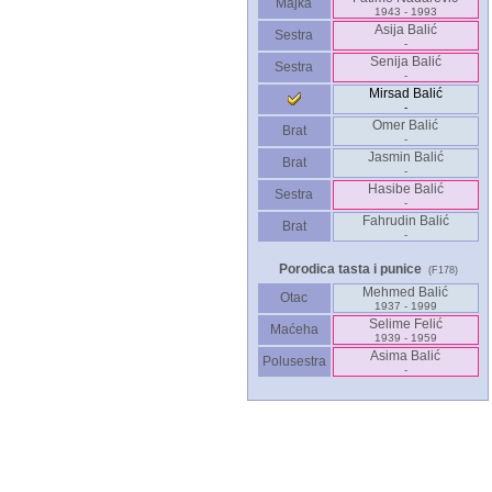
Majka
1943 - 1993
Asija Balić
Sestra
-
Senija Balić
Sestra
-
Mirsad Balić
-
Omer Balić
Brat
-
Jasmin Balić
Brat
-
Hasibe Balić
Sestra
-
Fahrudin Balić
Brat
-
Porodica tasta i punice
(F178)
Mehmed Balić
Otac
1937 - 1999
Selime Felić
Maćeha
1939 - 1959
Asima Balić
Polusestra
-