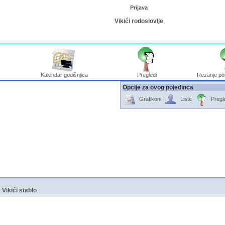
Prijava
Vikići rodoslovlje
Kalendar godišnjica
Pregledi
Rezanje po
Opcije za ovog pojedinca
Grafikoni
Liste
Pregl
e
Vikići stablo