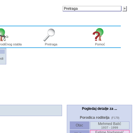
rodičnog stabla
Pretraga
Pomoć
edi
Pogledaj detalje za ...
Porodica roditelja
(F179)
Mehmed Balić
Otac
1937 - 1999
Fatime Nadarević