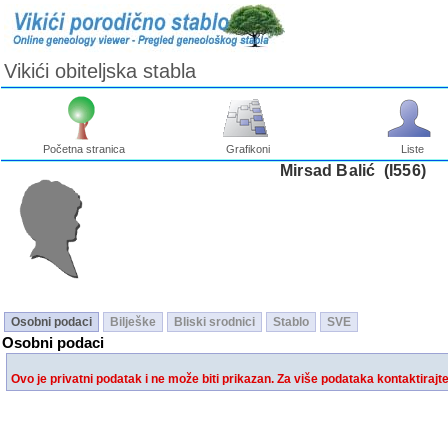
Vikići obiteljska stabla
Početna stranica
Grafikoni
Liste
Mirsad Balić ‎(I556)‎
Osobni podaci
Bilješke
Bliski srodnici
Stablo
SVE
Osobni podaci
Ovo je privatni podatak i ne može biti prikazan. Za više podataka kontaktirajt