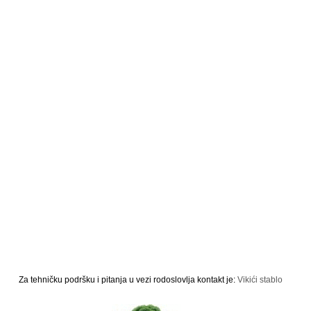
Za tehničku podršku i pitanja u vezi rodoslovlja kontakt je:
Vikići stablo