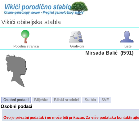
Vikići obiteljska stabla
Početna stranica
Grafikoni
Liste
Mirsada Balić ‎(I591)‎
Osobni podaci
Bilješke
Bliski srodnici
Stablo
SVE
Osobni podaci
Ovo je privatni podatak i ne može biti prikazan. Za više podataka kontaktirajt