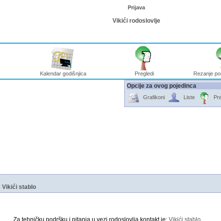
Prijava
Vikići rodoslovlje
Kalendar godišnjica
Pregledi
Rezanje po
Opcije za ovog pojedinca
Grafikoni
Liste
Pre
e
Vikići stablo
Za tehničku podršku i pitanja u vezi rodoslovlja kontakt je:
Vikići stablo