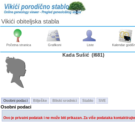
Vikići obiteljska stabla
Početna stranica
Grafikoni
Liste
Kalendar godišn
Kada Sušić ‎(I681)‎
Osobni podaci
Bilješke
Bliski srodnici
Stablo
SVE
Osobni podaci
Ovo je privatni podatak i ne može biti prikazan. Za više podataka kontaktirajt