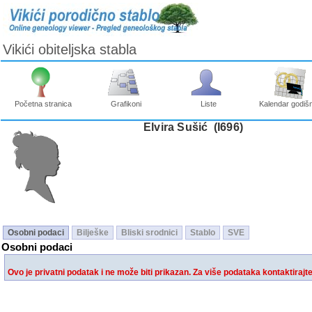
Vikići obiteljska stabla
Početna stranica
Grafikoni
Liste
Kalendar godišn
Elvira Sušić ‎(I696)‎
Osobni podaci
Bilješke
Bliski srodnici
Stablo
SVE
Osobni podaci
Ovo je privatni podatak i ne može biti prikazan. Za više podataka kontaktirajt