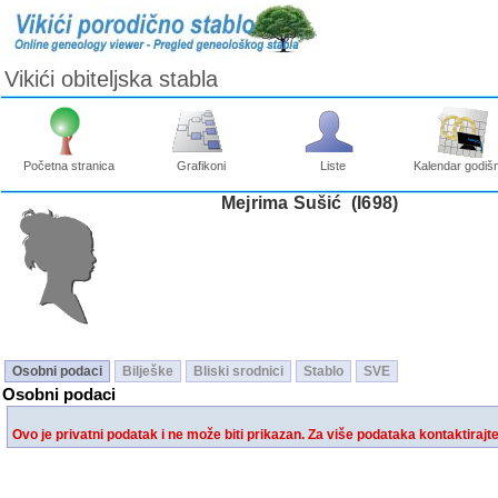
Vikići obiteljska stabla
Početna stranica
Grafikoni
Liste
Kalendar godišn
Mejrima Sušić ‎(I698)‎
Osobni podaci
Bilješke
Bliski srodnici
Stablo
SVE
Osobni podaci
Ovo je privatni podatak i ne može biti prikazan. Za više podataka kontaktirajt