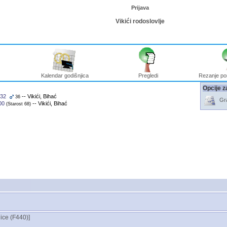
Prijava
Vikići rodoslovlje
Kalendar godišnjica
Pregledi
Rezanje po
Opcije z
32
-- Vikići, Bihać
36
Gra
00
-- Vikići, Bihać
‎(Starost 68)‎
ce ‎(F440)‎‎]