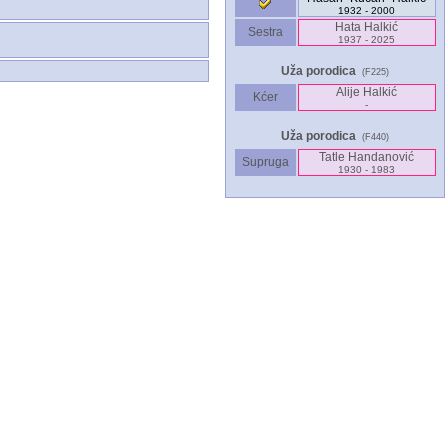
1932 - 2000
Hata Halkić
Sestra
1937 - 2025
Uža porodica
(F225)
Alije Halkić
Kćer
-
Uža porodica
(F440)
Tatle Handanović
Supruga
1930 - 1983