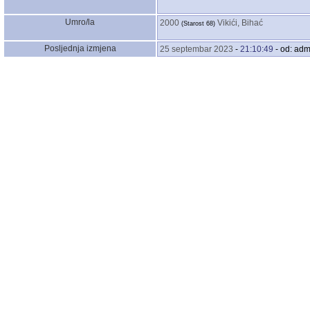
Umro/la
2000
Vikići, Bihać
‎(Starost 68)‎
Posljednja izmjena
25 septembar 2023
-
21:10:49
- od: adm