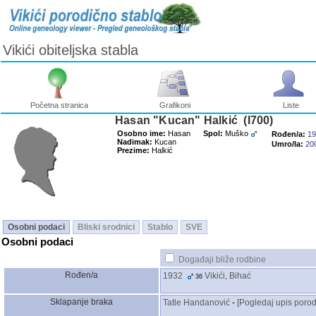
Vikići obiteljska stabla
Početna stranica
Grafikoni
Liste
Hasan "Kucan" Halkić ‎(I700)‎
Osobno ime:
Hasan
Spol:
Muško
Rođen/a:
19
Nadimak:
Kucan
Umro/la:
20
Prezime:
Halkić
Osobni podaci
Bliski srodnici
Stablo
SVE
Osobni podaci
Događaji bliže rodbine
Rođen/a
1932
Vikići, Bihać
36
Sklapanje braka
Tatle Handanović
-
‎[Pogledaj upis porodi