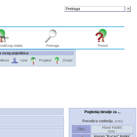
rodičnog stabla
Pretraga
Pomoć
a ovog pojedinca
fikoni
Liste
Pregledi
Ostalo
Pogledaj detalje za ...
Porodica roditelja
(F481)
Hase Halkić
Otac
1896 -
Hasan "Kucan" Halkić