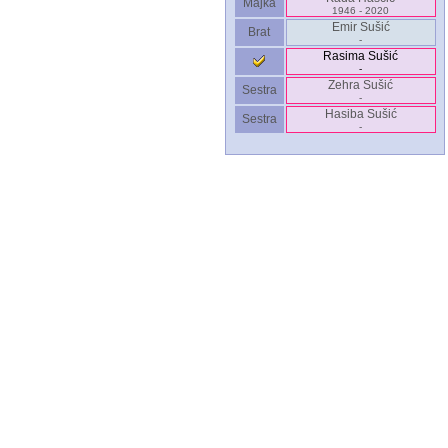
Majka
1946 - 2020
Emir Sušić
Brat
-
Rasima Sušić
-
Zehra Sušić
Sestra
-
Hasiba Sušić
Sestra
-