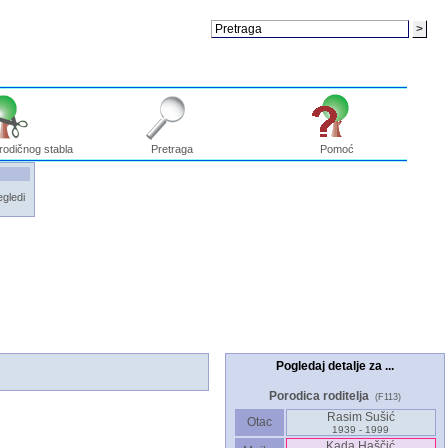
rodičnog stabla
Pretraga
Pomoć
egledi
Pogledaj detalje za ...
Porodica roditelja
(F113)
Rasim Sušić
Otac
1939 - 1999
Kada Haščić