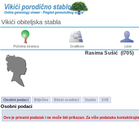
Vikići obiteljska stabla
Početna stranica
Grafikoni
Liste
Rasima Sušić ‎(I705)‎
Osobni podaci
Bilješke
Bliski srodnici
Stablo
SVE
Osobni podaci
Ovo je privatni podatak i ne može biti prikazan. Za više podataka kontaktirajt