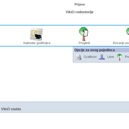
Prijava
Vikići rodoslovlje
Kalendar godišnjica
Pregledi
Rezanje po
Opcije za ovog pojedinca
Grafikoni
Liste
Pr
e
Vikići stablo