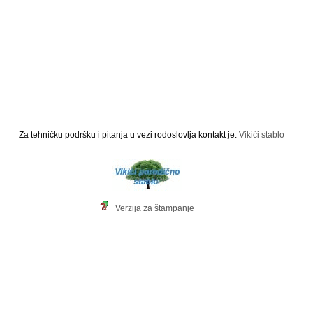
Za tehničku podršku i pitanja u vezi rodoslovlja kontakt je:
Vikići stablo
Verzija za štampanje