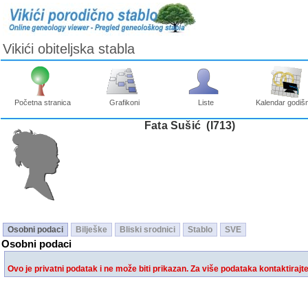
Vikići obiteljska stabla
Početna stranica
Grafikoni
Liste
Kalendar godišn
Fata Sušić ‎(I713)‎
Osobni podaci
Bilješke
Bliski srodnici
Stablo
SVE
Osobni podaci
Ovo je privatni podatak i ne može biti prikazan. Za više podataka kontaktirajt