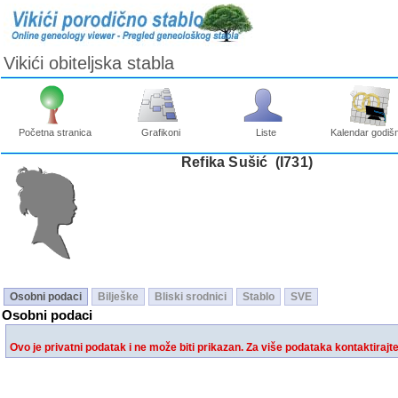
Vikići obiteljska stabla
Početna stranica
Grafikoni
Liste
Kalendar godišn
Refika Sušić ‎(I731)‎
Osobni podaci
Bilješke
Bliski srodnici
Stablo
SVE
Osobni podaci
Ovo je privatni podatak i ne može biti prikazan. Za više podataka kontaktirajt