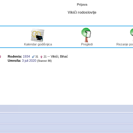
Prijava
Vikići rodoslovlje
Kalendar godišnjica
Pregledi
Rezanje po
Rođen/a:
1934
-- Vikići, Bihać
31
21
Umro/la:
3 juli 2020
‎(Starost 86)‎