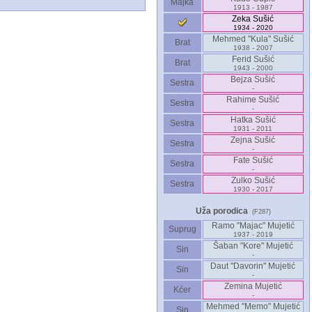
Majka
1913 - 1987
Zeka Sušić
1934 - 2020
Mehmed "Kula" Sušić
Brat
1938 - 2007
Ferid Sušić
Brat
1943 - 2000
Bejza Sušić
Sestra
-
Rahime Sušić
Sestra
-
Hatka Sušić
Sestra
1931 - 2011
Zejna Sušić
Sestra
-
Fate Sušić
Sestra
-
Zulko Sušić
Sestra
1930 - 2017
Uža porodica
(F287)
Ramo "Majac" Mujetić
Suprug
1937 - 2019
Šaban "Kore" Mujetić
Sin
-
Daut "Davorin" Mujetić
Sin
-
Zemina Mujetić
Kćer
-
Mehmed "Memo" Mujetić
Sin