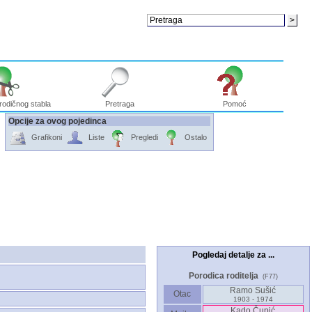
rodičnog stabla
Pretraga
Pomoć
Opcije za ovog pojedinca
Grafikoni
Liste
Pregledi
Ostalo
Pogledaj detalje za ...
Porodica roditelja
(F77)
Ramo Sušić
Otac
1903 - 1974
Kado Čupić