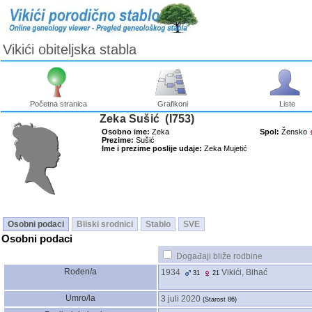
Vikići obiteljska stabla
Početna stranica
Grafikoni
Liste
Zeka Sušić ‎(I753)‎
Osobno ime:
Zeka
Spol:
Žensko
Prezime:
Sušić
Ime i prezime poslije udaje:
Zeka Mujetić
Osobni podaci
Bliski srodnici
Stablo
SVE
Osobni podaci
Događaji bliže rodbine
Rođen/a
1934
Vikići, Bihać
31
21
Umro/la
3 juli 2020
‎(Starost 86)‎