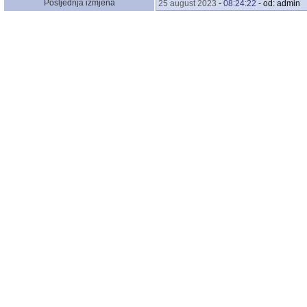
Posljednja izmjena
25 august 2023
-
08:24:22
- od: admin