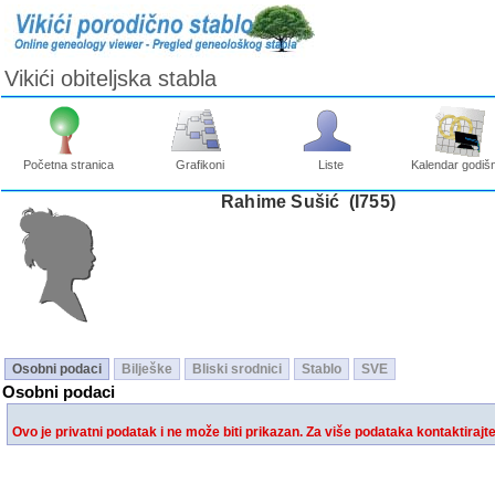
Vikići obiteljska stabla
Početna stranica
Grafikoni
Liste
Kalendar godišn
Rahime Sušić ‎(I755)‎
Osobni podaci
Bilješke
Bliski srodnici
Stablo
SVE
Osobni podaci
Ovo je privatni podatak i ne može biti prikazan. Za više podataka kontaktirajt