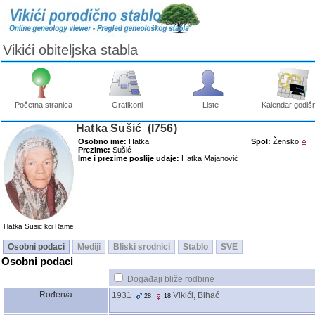
Vikići obiteljska stabla
Početna stranica
Grafikoni
Liste
Kalendar godišn
Hatka Sušić ‎(I756)‎
Osobno ime:
Hatka
Spol:
Žensko
Prezime:
Sušić
Ime i prezime poslije udaje:
Hatka Majanović
Hatka Susic kci Rame
Osobni podaci
Mediji
Bliski srodnici
Stablo
SVE
Osobni podaci
Događaji bliže rodbine
Rođen/a
1931
Vikići, Bihać
28
18