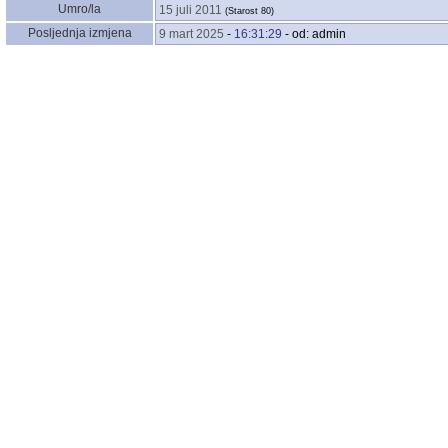
Umro/la
15 juli 2011
‎(Starost 80)‎
Posljednja izmjena
9 mart 2025
-
16:31:29
- od: admin