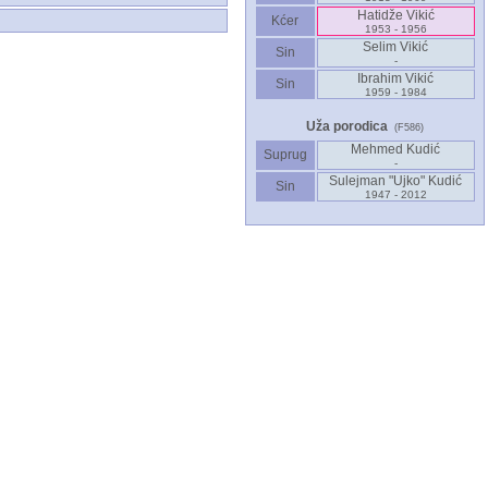
Hatidže Vikić
Kćer
1953 - 1956
Selim Vikić
Sin
-
Ibrahim Vikić
Sin
1959 - 1984
Uža porodica
(F586)
Mehmed Kudić
Suprug
-
Sulejman "Ujko" Kudić
Sin
1947 - 2012