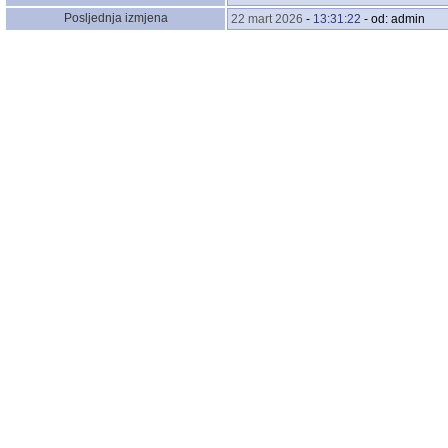
Posljednja izmjena
22 mart 2026
-
13:31:22
- od: admin