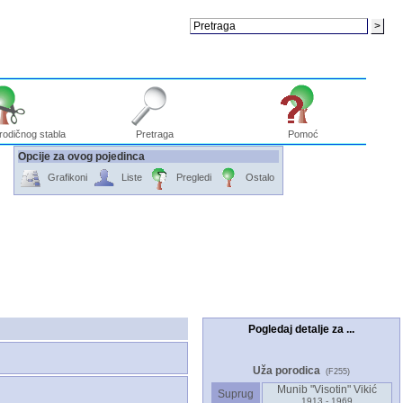
rodičnog stabla
Pretraga
Pomoć
Opcije za ovog pojedinca
Grafikoni
Liste
Pregledi
Ostalo
Pogledaj detalje za ...
Uža porodica
(F255)
Munib "Visotin" Vikić
Suprug
1913 - 1969