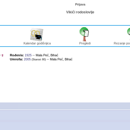
Prijava
Vikići rodoslovlje
Kalendar godišnjica
Pregledi
Rezanje po
o
Rođen/a:
1925
-- Mala Peć, Bihać
Umro/la:
2005
-- Mala Peć, Bihać
‎(Starost 80)‎