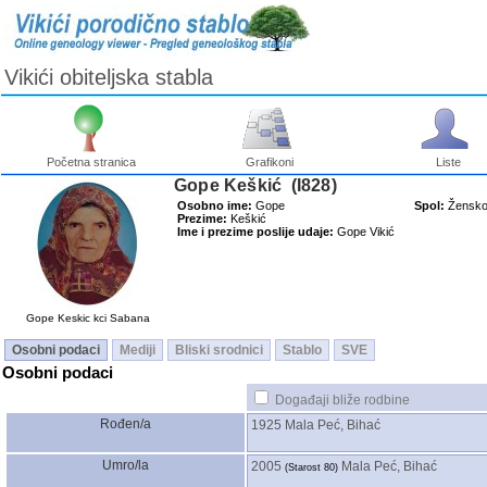
Vikići obiteljska stabla
Početna stranica
Grafikoni
Liste
Gope Keškić ‎(I828)‎
Osobno ime:
Gope
Spol:
Žensk
Prezime:
Keškić
Ime i prezime poslije udaje:
Gope Vikić
Gope Keskic kci Sabana
Osobni podaci
Mediji
Bliski srodnici
Stablo
SVE
Osobni podaci
Događaji bliže rodbine
Rođen/a
1925
Mala Peć, Bihać
Umro/la
2005
Mala Peć, Bihać
‎(Starost 80)‎