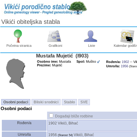
Vikići obiteljska stabla
Početna stranica
Grafikoni
Liste
Kalendar godišn
Mustafa Mujetić ‎(I903)‎
Osobno ime:
Mustafa
Spol:
Muško
Rođen/a:
1902
-- Vi
Prezime:
Mujetić
Umro/la:
1956
‎(Staro
Osobni podaci
Bliski srodnici
Stablo
SVE
Osobni podaci
Događaji bliže rodbine
Rođen/a
1902
Vikići, Bihać
Umro/la
1956
Vikići, Bihać
‎(Starost 54)‎