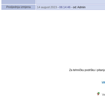
Posljednja izmjena
14 august 2023
-
06:14:46
- od: Admin
Za tehničku podršku i pitanja
Ve