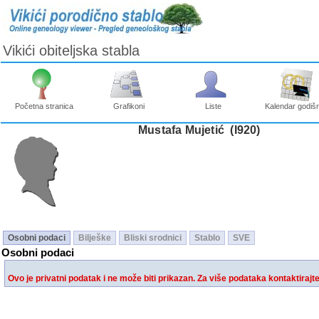
Vikići obiteljska stabla
Početna stranica
Grafikoni
Liste
Kalendar godišn
Mustafa Mujetić ‎(I920)‎
Osobni podaci
Bilješke
Bliski srodnici
Stablo
SVE
Osobni podaci
Ovo je privatni podatak i ne može biti prikazan. Za više podataka kontaktirajt