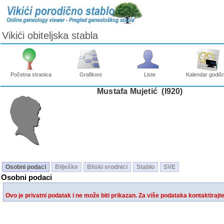
Vikići obiteljska stabla
Početna stranica
Grafikoni
Liste
Kalendar godišn
Mustafa Mujetić ‎(I920)‎
Osobni podaci
Bilješke
Bliski srodnici
Stablo
SVE
Osobni podaci
Ovo je privatni podatak i ne može biti prikazan. Za više podataka kontaktirajt