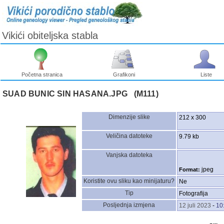
Vikići obiteljska stabla
Početna stranica
Grafikoni
Liste
SUAD BUNIC SIN HASANA.JPG ‎(M111)‎
Dimenzije slike
212 x 300
Veličina datoteke
9.79 kb
Vanjska datoteka
jpeg
Format:
Koristite ovu sliku kao minijaturu?
Ne
Tip
Fotografija
Posljednja izmjena
12 juli 2023
-
10