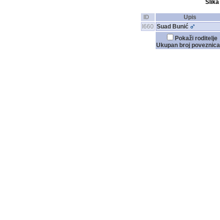
Slika
ID
Upis
I660
Suad Bunić
Pokaži roditelje
Ukupan broj poveznica