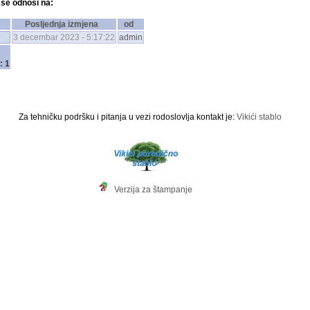
 se odnosi na:
Posljednja izmjena
od
3 decembar 2023 - 5:17:22
admin
: 1
Za tehničku podršku i pitanja u vezi rodoslovlja kontakt je:
Vikići stablo
Verzija za štampanje