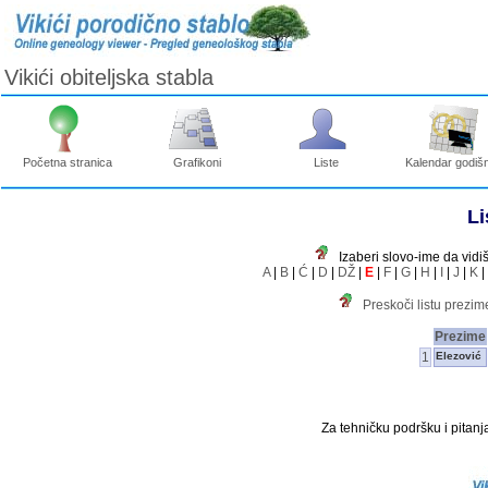
Vikići obiteljska stabla
Početna stranica
Grafikoni
Liste
Kalendar godišn
Li
Izaberi slovo-ime da vidi
A
|
B
|
Ć
|
D
|
DŽ
|
E
|
F
|
G
|
H
|
I
|
J
|
K
|
Preskoči listu prezi
Prezime
1
Elezović
Za tehničku podršku i pitanja