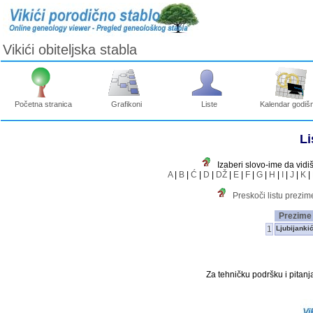
Vikići obiteljska stabla
Početna stranica
Grafikoni
Liste
Kalendar godišn
Li
Izaberi slovo-ime da vidi
A
|
B
|
Ć
|
D
|
DŽ
|
E
|
F
|
G
|
H
|
I
|
J
|
K
|
Preskoči listu prezi
Prezime
1
Ljubijanki
Za tehničku podršku i pitanja