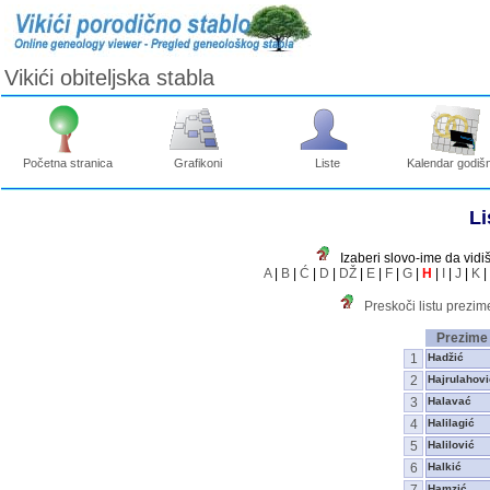
Vikići obiteljska stabla
Početna stranica
Grafikoni
Liste
Kalendar godišn
Li
Izaberi slovo-ime da vidi
A
|
B
|
Ć
|
D
|
DŽ
|
E
|
F
|
G
|
H
|
I
|
J
|
K
|
Preskoči listu prezi
Prezime
1
Hadžić
2
Hajrulahovi
3
Halavać
4
Halilagić
5
Halilović
6
Halkić
7
Hamzić