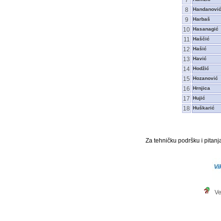
8
Handanovi
9
Harbaš
10
Hasanagić
11
Haščić
12
Hašić
13
Havić
14
Hodžić
15
Hozanović
16
Hrnjica
17
Hujić
18
Huškarić
Za tehničku podršku i pitanja
Ve