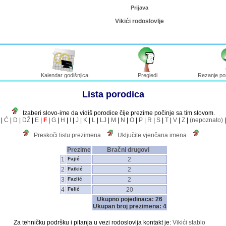
Prijava
Vikići rodoslovlje
Kalendar godišnjica
Pregledi
Rezanje po
Lista porodica
Izaberi slovo-ime da vidiš porodice čije prezime počinje sa tim slovom.
|
Ć
|
D
|
DŽ
|
E
|
F
|
G
|
H
|
I
|
J
|
K
|
L
|
LJ
|
M
|
N
|
O
|
P
|
R
|
S
|
T
|
V
|
Z
|
(nepoznato)
Preskoči listu prezimena
Uključite vjenčana imena
Prezime
Bračni drugovi
1
Fajić
2
2
Fatkić
2
3
Fazlić
2
4
Felić
20
Ukupno pojedinaca: 26
Ukupan broj prezimena: 4
Za tehničku podršku i pitanja u vezi rodoslovlja kontakt je:
Vikići stablo