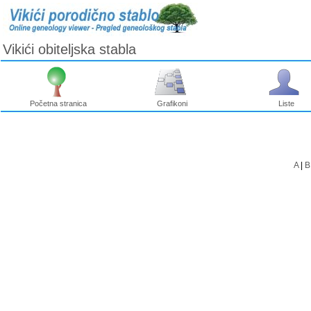
Vikići obiteljska stabla
Početna stranica
Grafikoni
Liste
A
|
B